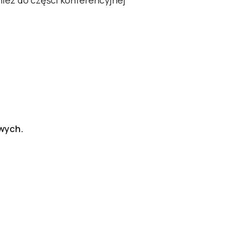
nież do części konferencyjnej
wych.