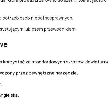
da, która prowadzi zarówno do szatni, toalet jak rów
la potrzeb osób niepełnosprawnych.
systującym lub psem przewodnikiem.
we
na korzystać ze standardowych skrótów klawiaturo
awdzony przez
zewnętrzne narzędzie
.
.
ngielską.