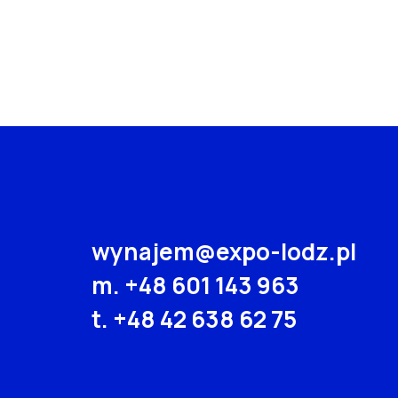
wynajem@expo-lodz.pl
m.
+48 601 143 963
t.
+48 42 638 62 75