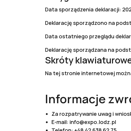
Data sporządzenia deklaracji: 20
Deklarację sporządzono na pods
Data ostatniego przeglądu deklar
Deklarację sporządzana na pods
Skróty klawiaturow
Na tej stronie internetowej moż
Informacje zwr
Za rozpatrywanie uwag i wnio
E-mail:
info@expo.lodz.pl
Telefon:
+48 42 638 62 75