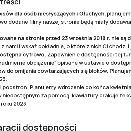
treści
pisów dla osób niesłyszących i Głuchych,
planujem
wo dodane filmy naszej stronie będą miały dodawa
wane na stronie przed 23 września 2018 r. nie są 
z nami i wskaż dokładnie, o które z nich Ci chodzi 
dostępna cyfrowo.
Zapewnienie dostępności tej fu
 „nadmierne obciążenie” opisane w ustawie o dostęp
ków do omijania powtarzających się bloków. Planuj
23.
ki podstron. Planujemy wdrożenie do końca kwietni
 niedostępnym za pomocą, klawiatury brakuje teks
 roku 2023.
racji dostępności